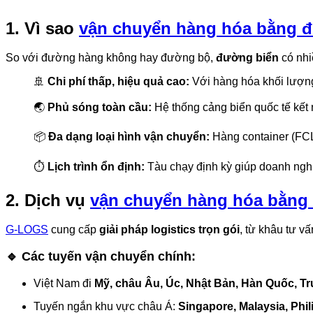
1. Vì sao
vận chuyển hàng hóa bằng 
So với đường hàng không hay đường bộ,
đường biển
có nhiề
🚢
Chi phí thấp, hiệu quả cao:
Với hàng hóa khối lượng 
🌏
Phủ sóng toàn cầu:
Hệ thống cảng biển quốc tế kết 
📦
Đa dạng loại hình vận chuyển:
Hàng container (FCL
⏱
Lịch trình ổn định:
Tàu chạy định kỳ giúp doanh nghi
2. Dịch vụ
vận chuyển hàng hóa bằng
G-LOGS
cung cấp
giải pháp logistics trọn gói
, từ khâu tư v
🔹 Các tuyến vận chuyển chính:
Việt Nam đi
Mỹ, châu Âu, Úc, Nhật Bản, Hàn Quốc, T
Tuyến ngắn khu vực châu Á:
Singapore, Malaysia, Phil