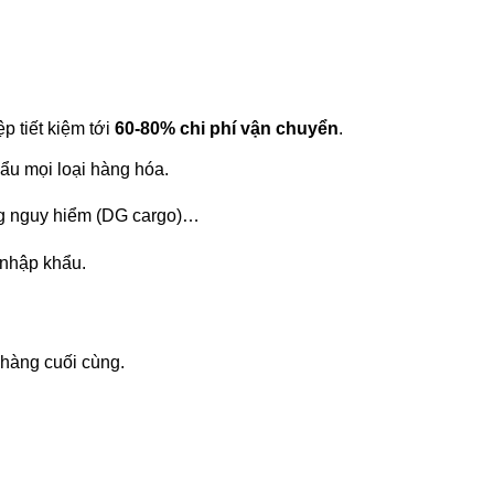
p tiết kiệm tới
60-80% chi phí vận chuyển
.
ẩu mọi loại hàng hóa.
àng nguy hiểm (DG cargo)…
 nhập khẩu.
 hàng cuối cùng.