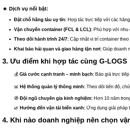
🔹 Dịch vụ nổi bật:
Đặt chỗ hãng tàu uy tín:
Hợp tác trực tiếp với các h
Vận chuyển container (FCL & LCL):
Phù hợp với nhu c
Theo dõi hành trình 24/7:
Cập nhật vị trí container the
Khai báo hải quan và giao hàng tận nơi:
Giúp doanh ng
3. Ưu điểm khi hợp tác cùng G-LOGS
💰
Giá cước cạnh tranh – minh bạch
: Báo giá trực tiế
📊
Hệ thống quản lý thông minh:
Theo dõi tiến độ, chứn
🧭
Đội ngũ chuyên gia kinh nghiệm:
Hơn 10 năm trong 
🌿
Hướng đến vận tải biển xanh:
Ứng dụng giải pháp t
4. Khi nào doanh nghiệp nên chọn vận