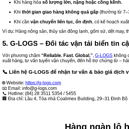
Khi hàng hóa
số lượng lớn, nặng hoặc cồng kềnh.
Khi
thời gian giao hàng không quá gấp
(thường từ 7–3
Khi cần
vận chuyển liên tục, ổn định
, có kế hoạch xuấ
Ví dụ: Hàng nông sản, thủy sản đông lạnh, gốm sứ, dệt may, t
5. G-LOGS – Đối tác vận tải biển tin 
Với phương châm
“Reliable. Fast. Global.”
,
G-LOGS
không c
xuất hàng, tư vấn tuyến vận chuyển, đến hỗ trợ chứng từ – h
📞 Liên hệ G-LOGS để nhận tư vấn & báo giá dịch vụ
🌐 Website:
https://g-logs.com
📧 Email:
info@g-logs.com
📞 Hotline: (84) 28 3511 5354 / 5455
🏢 Địa chỉ: Lầu 4, Tòa nhà Coalimex Building, 29–31 Đinh Bộ 
Hàng ngàn lô