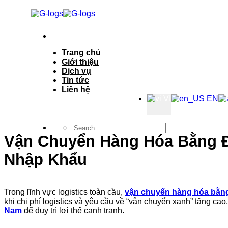
Bỏ
qua
nội
dung
Trang chủ
Giới thiệu
Dịch vụ
Tin tức
Liên hệ
VI
EN
Vận Chuyển Hàng Hóa Bằng Đ
Nhập Khẩu
Trong lĩnh vực logistics toàn cầu,
vận chuyển hàng hóa bằn
khi chi phí logistics và yêu cầu về “vận chuyển xanh” tăng ca
Nam
để duy trì lợi thế cạnh tranh.