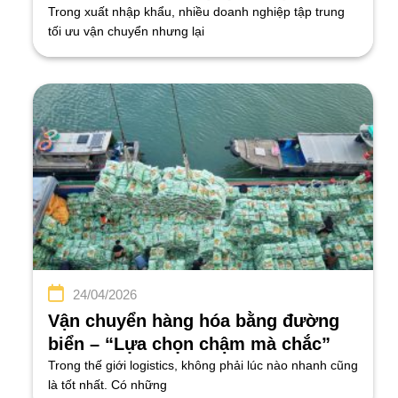
doanh nghiệp thường bỏ qua
Trong xuất nhập khẩu, nhiều doanh nghiệp tập trung
tối ưu vận chuyển nhưng lại
24/04/2026
Vận chuyển hàng hóa bằng đường
biển – “Lựa chọn chậm mà chắc”
cho chiến lược xuất khẩu dài hạn
Trong thế giới logistics, không phải lúc nào nhanh cũng
là tốt nhất. Có những