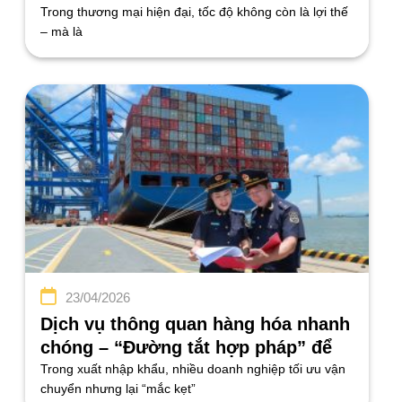
để chinh phục thị trường toàn cầu
Trong thương mại hiện đại, tốc độ không còn là lợi thế
– mà là
23/04/2026
Dịch vụ thông quan hàng hóa nhanh
chóng – “Đường tắt hợp pháp” để
tăng tốc dòng chảy hàng hóa
Trong xuất nhập khẩu, nhiều doanh nghiệp tối ưu vận
chuyển nhưng lại “mắc kẹt”