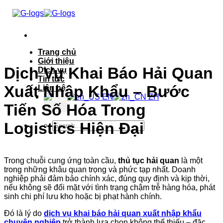
Bỏ
qua
nội
dung
Trang chủ
Giới thiệu
Dịch Vụ Khai Báo Hải Quan
Dịch vụ
Tin tức
Xuất Nhập Khẩu – Bước
Liên hệ
VI
EN
ZH
Tiến Số Hóa Trong
Logistics Hiện Đại
Trong chuỗi cung ứng toàn cầu,
thủ tục hải quan
là một
trong những khâu quan trọng và phức tạp nhất. Doanh
nghiệp phải đảm bảo chính xác, đúng quy định và kịp thời,
nếu không sẽ đối mặt với tình trạng chậm trễ hàng hóa, phát
sinh chi phí lưu kho hoặc bị phạt hành chính.
Đó là lý do
dịch vụ khai báo hải quan xuất nhập khẩu
chuyên nghiệp
trở thành lựa chọn không thể thiếu – đặc