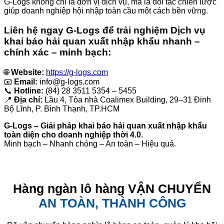
G-Logs không chỉ là đơn vị dịch vụ, mà là đối tác chiến lược
giúp doanh nghiệp hội nhập toàn cầu một cách bền vững.
Liên hệ ngay G-Logs để trải nghiệm Dịch vụ
khai báo hải quan xuất nhập khẩu nhanh –
chính xác – minh bạch:
🌐
Website:
https://g-logs.com
📧
Email:
info@g-logs.com
📞
Hotline:
(84) 28 3511 5354 – 5455
📍
Địa chỉ:
Lầu 4, Tòa nhà Coalimex Building, 29–31 Đinh
Bộ Lĩnh, P. Bình Thạnh, TP.HCM
G-Logs – Giải pháp khai báo hải quan xuất nhập khẩu
toàn diện cho doanh nghiệp thời 4.0.
Minh bạch – Nhanh chóng – An toàn – Hiệu quả.
Hàng ngàn lô hàng VẬN CHUYỂN
AN TOÀN, THÀNH CÔNG