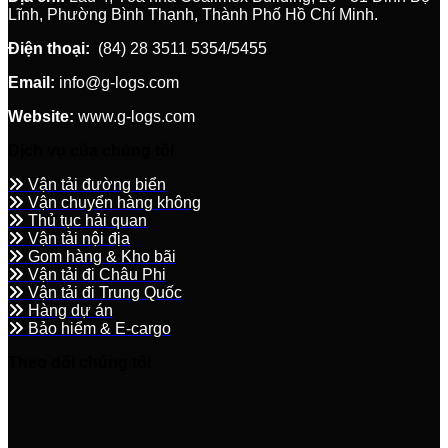
Lĩnh, Phường Bình Thạnh, Thành Phố Hồ Chí Minh.
Điện thoại:
(84) 28 3511 5354/5455
Email:
info@g-logs.com
Website:
www.g-logs.com
Dịch vụ của chúng tôi
Vận tải đường biển
Vận chuyển hàng không
Thủ tục hải quan
Vận tải nội địa
Gom hàng & Kho bãi
Vận tải đi Châu Phi
Vận tải đi Trung Quốc
Hàng dự án
Bảo hiểm & E-cargo
Theo dõi chúng tôi