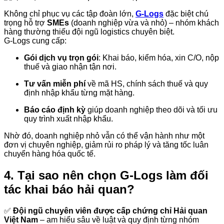
Không chỉ phục vụ các tập đoàn lớn,
G-Logs
đặc biệt chú
trọng hỗ trợ
SMEs
(doanh nghiệp vừa và nhỏ) – nhóm khách
hàng thường thiếu đội ngũ logistics chuyên biệt.
G-Logs cung cấp:
Gói dịch vụ trọn gói
: Khai báo, kiểm hóa, xin C/O, nộp
thuế và giao nhận tận nơi.
Tư vấn miễn phí
về mã HS, chính sách thuế và quy
định nhập khẩu từng mặt hàng.
Báo cáo định kỳ
giúp doanh nghiệp theo dõi và tối ưu
quy trình xuất nhập khẩu.
Nhờ đó, doanh nghiệp nhỏ vẫn có thể vận hành như một
đơn vị chuyên nghiệp, giảm rủi ro pháp lý và tăng tốc luân
chuyển hàng hóa quốc tế.
4. Tại sao nên chọn G-Logs làm đối
tác khai báo hải quan?
✅
Đội ngũ chuyên viên được cấp chứng chỉ Hải quan
Việt Nam
– am hiểu sâu về luật và quy định từng nhóm