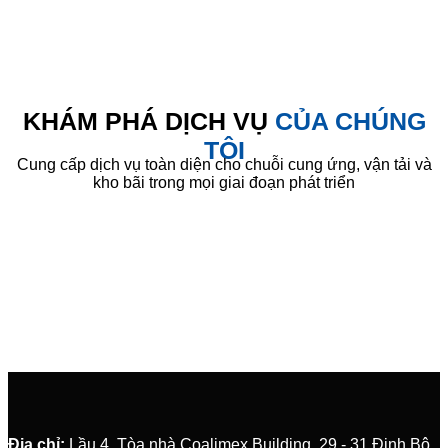
KHÁM PHÁ DỊCH VỤ
CỦA CHÚNG
TÔI
Cung cấp dịch vụ toàn diện cho chuỗi cung ứng, vận tải và
kho bãi trong mọi giai đoạn phát triển
Th
Địa chỉ:
Lầu 4, Tòa nhà Coalimex Building, 29 - 31 Đinh Bộ