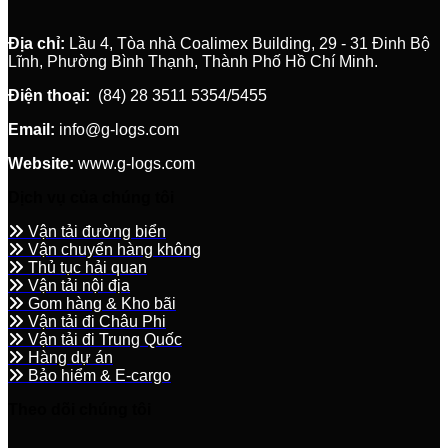
Địa chỉ:
Lầu 4, Tòa nhà Coalimex Building, 29 - 31 Đinh Bộ
Lĩnh, Phường Bình Thạnh, Thành Phố Hồ Chí Minh.
Điện thoại:
(84) 28 3511 5354/5455
Email:
info@g-logs.com
Website:
www.g-logs.com
Dịch vụ của chúng tôi
Vận tải đường biển
Vận chuyển hàng không
Thủ tục hải quan
Vận tải nội địa
Gom hàng & Kho bãi
Vận tải đi Châu Phi
Vận tải đi Trung Quốc
Hàng dự án
Bảo hiểm & E-cargo
Theo dõi chúng tôi