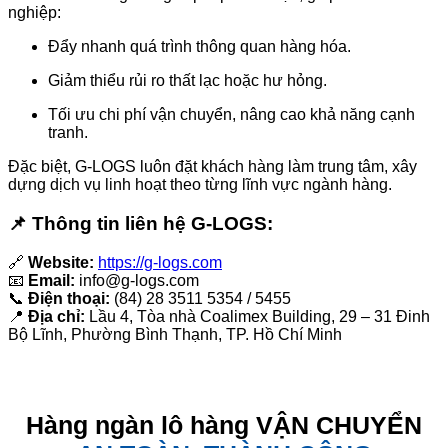
nghiệp:
Đẩy nhanh quá trình thông quan hàng hóa.
Giảm thiểu rủi ro thất lạc hoặc hư hỏng.
Tối ưu chi phí vận chuyển, nâng cao khả năng cạnh
tranh.
Đặc biệt, G-LOGS luôn đặt khách hàng làm trung tâm, xây
dựng dịch vụ linh hoạt theo từng lĩnh vực ngành hàng.
📌
Thông tin liên hệ G-LOGS:
🔗
Website:
https://g-logs.com
📧
Email:
info@g-logs.com
📞
Điện thoại:
(84) 28 3511 5354 / 5455
📍
Địa chỉ:
Lầu 4, Tòa nhà Coalimex Building, 29 – 31 Đinh
Bộ Lĩnh, Phường Bình Thạnh, TP. Hồ Chí Minh
Hàng ngàn lô hàng VẬN CHUYỂN