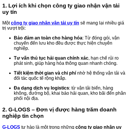
1. Lợi ích khi chọn công ty giao nhận vận tải
uy tín
Một
công ty giao nhận vận tải uy tín
sẽ mang lại nhiều giá
trị vượt trội:
Bảo đảm an toàn cho hàng hóa
: Từ đóng gói, vận
chuyển đến lưu kho đều được thực hiện chuyên
nghiệp.
Tư vấn thủ tục hải quan chính xác
, hạn chế rủi ro
phát sinh, giúp hàng hóa thông quan nhanh chóng.
Tiết kiệm thời gian và chi phí
nhờ hệ thống vận tải và
đối tác quốc tế rộng khắp.
Đa dạng dịch vụ logistics
: từ vận tải biển, hàng
không, đường bộ, khai báo hải quan, kho bãi đến phân
phối nội địa.
2. G-LOGS – Đơn vị được hàng trăm doanh
nghiệp tin chọn
G-LOGS
tự hào là một trong những
công ty giao nhận uy