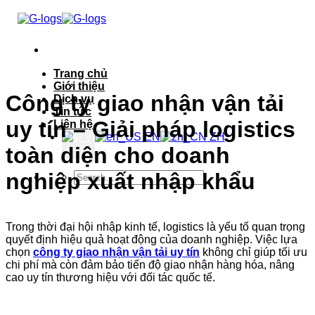
Bỏ
qua
nội
dung
Trang chủ
Giới thiệu
Công ty giao nhận vận tải
Dịch vụ
Tin tức
uy tín – Giải pháp logistics
Liên hệ
VI
EN
ZH
toàn diện cho doanh
nghiệp xuất nhập khẩu
Trong thời đại hội nhập kinh tế, logistics là yếu tố quan trọng
quyết định hiệu quả hoạt động của doanh nghiệp. Việc lựa
chọn
công ty giao nhận vận tải uy tín
không chỉ giúp tối ưu
chi phí mà còn đảm bảo tiến độ giao nhận hàng hóa, nâng
cao uy tín thương hiệu với đối tác quốc tế.