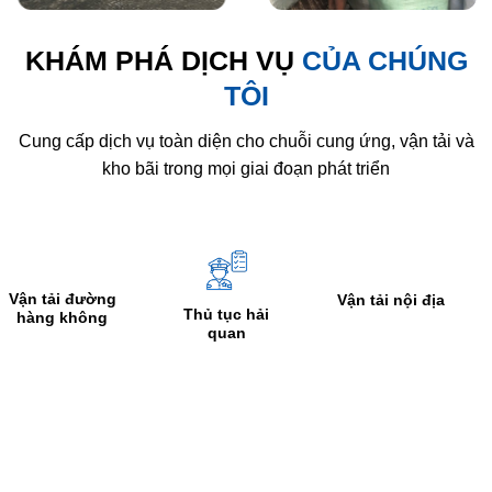
KHÁM PHÁ DỊCH VỤ
CỦA CHÚNG
TÔI
Cung cấp dịch vụ toàn diện cho chuỗi cung ứng, vận tải và
kho bãi trong mọi giai đoạn phát triển
ng
Gom hàng 
Vận tải nội địa
Thủ tục hải
g
Kho bãi
quan