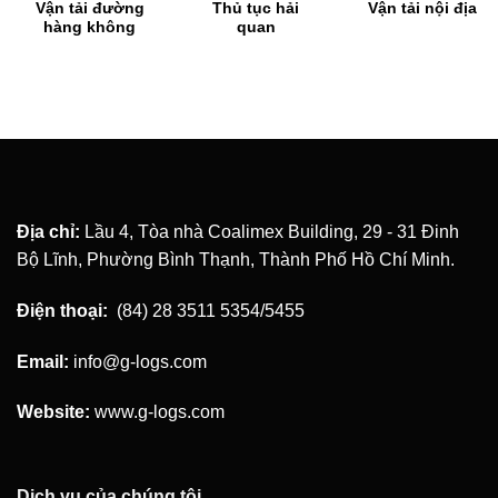
ải đường
Thủ tục hải
Gom 
Vận tải nội địa
 không
quan
Kh
Địa chỉ:
Lầu 4, Tòa nhà Coalimex Building, 29 - 31 Đinh
Bộ Lĩnh, Phường Bình Thạnh, Thành Phố Hồ Chí Minh.
Điện thoại:
(84) 28 3511 5354/5455
Email:
info@g-logs.com
Website:
www.g-logs.com
Dịch vụ của chúng tôi