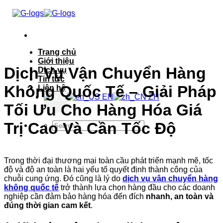
Bỏ
qua
nội
dung
Trang chủ
Giới thiệu
Dịch Vụ Vận Chuyển Hàng
Dịch vụ
Tin tức
Không Quốc Tế – Giải Pháp
Liên hệ
VI
EN
ZH
Tối Ưu Cho Hàng Hóa Giá
Trị Cao Và Cần Tốc Độ
Trong thời đại thương mại toàn cầu phát triển mạnh mẽ, tốc
độ và độ an toàn là hai yếu tố quyết định thành công của
chuỗi cung ứng. Đó cũng là lý do
dịch vụ vận chuyển hàng
không quốc tế
trở thành lựa chọn hàng đầu cho các doanh
nghiệp cần đảm bảo hàng hóa đến đích
nhanh, an toàn và
đúng thời gian cam kết
.