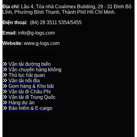
Địa chỉ:
Lầu 4, Tòa nhà Coalimex Building, 29 - 31 Đinh Bộ
Lĩnh, Phường Bình Thạnh, Thành Phố Hồ Chí Minh.
Điện thoại:
(84) 28 3511 5354/5455
Email:
info@g-logs.com
Website:
www.g-logs.com
Dịch vụ của chúng tôi
Vận tải đường biển
Vận chuyển hàng không
Thủ tục hải quan
Vận tải nội địa
Gom hàng & Kho bãi
Vận tải đi Châu Phi
Vận tải đi Trung Quốc
Hàng dự án
Bảo hiểm & E-cargo
Theo dõi chúng tôi