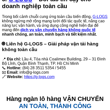
doanh nghiệp toàn cầu
Trong bối cảnh chuỗi cung ứng toàn cầu biến động,
G-LOGS
không ngừng mở rộng mạng lưới đối tác quốc tế, nâng cao
năng lực vận hành, và ứng dụng công nghệ hiện đại để
mang đến
dịch vụ vận chuyển hàng không quốc tế
nhanh chóng, an toàn, minh bạch và tiết kiệm nhất.
🌐 Liên hệ G-LOGS – Giải pháp vận tải hàng
không toàn cầu
📍
Địa chỉ:
Lầu 4, Tòa nhà Coalimex Building, 29 – 31 Đinh
Bộ Lĩnh, Quận Bình Thạnh, TP. Hồ Chí Minh
📞
Hotline:
(84) 28 3511 5354 / 5455
📧
Email:
info@g-logs.com
🔗
Website:
https://g-logs.com
Hàng ngàn lô hàng VẬN CHUYỂN
AN TOÀN, THÀNH CÔNG