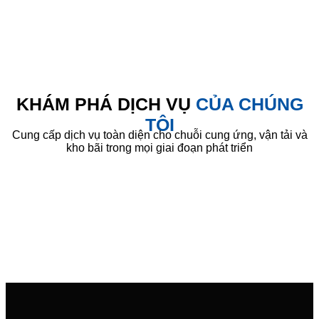
KHÁM PHÁ DỊCH VỤ
CỦA CHÚNG
TÔI
Cung cấp dịch vụ toàn diện cho chuỗi cung ứng, vận tải và
kho bãi trong mọi giai đoạn phát triển
Th