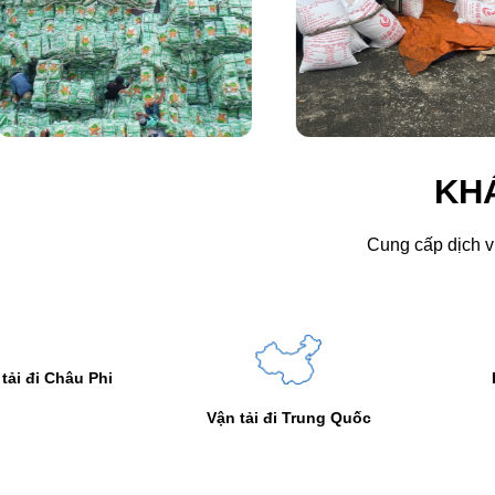
KH
Cung cấp dịch vụ
Hàng dự án
n tải đi Trung Quốc
B