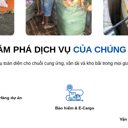
ÁM PHÁ DỊCH VỤ
CỦA CHÚNG 
 toàn diện cho chuỗi cung ứng, vận tải và kho bãi trong mọi gia
V
ảo hiểm & E-Cargo
Vận tải đường biển