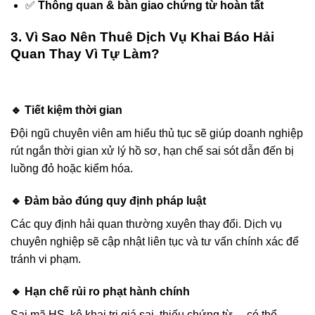
✅
Thông quan & bàn giao chứng từ hoàn tất
3. Vì Sao Nên Thuê Dịch Vụ Khai Báo Hải
Quan Thay Vì Tự Làm?
🔹 Tiết kiệm thời gian
Đội ngũ chuyên viên am hiểu thủ tục sẽ giúp doanh nghiệp
rút ngắn thời gian xử lý hồ sơ, hạn chế sai sót dẫn đến bị
luồng đỏ hoặc kiểm hóa.
🔹 Đảm bảo đúng quy định pháp luật
Các quy định hải quan thường xuyên thay đổi. Dịch vụ
chuyên nghiệp sẽ cập nhật liên tục và tư vấn chính xác để
tránh vi phạm.
🔹 Hạn chế rủi ro phạt hành chính
Sai mã HS, kê khai trị giá sai, thiếu chứng từ… có thể