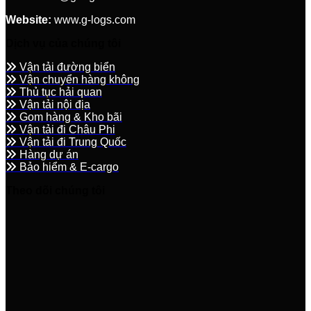
Website:
www.g-logs.com
Dịch vụ của chúng tôi
Vận tải đường biển
Vận chuyển hàng không
Thủ tục hải quan
Vận tải nội địa
Gom hàng & Kho bãi
Vận tải đi Châu Phi
Vận tải đi Trung Quốc
Hàng dự án
Bảo hiểm & E-cargo
Theo dõi chúng tôi