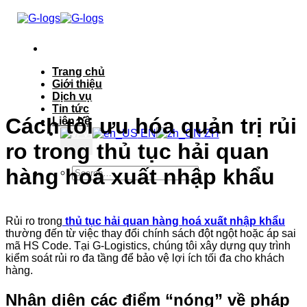
Bỏ
qua
nội
dung
Trang chủ
Giới thiệu
Dịch vụ
Tin tức
Cách tối ưu hóa quản trị rủi
Liên hệ
VI
EN
ZH
ro trong thủ tục hải quan
hàng hoá xuất nhập khẩu
Rủi ro trong
thủ tục hải quan hàng hoá xuất nhập khẩu
thường đến từ việc thay đổi chính sách đột ngột hoặc áp sai
mã HS Code. Tại G-Logistics, chúng tôi xây dựng quy trình
kiểm soát rủi ro đa tầng để bảo vệ lợi ích tối đa cho khách
hàng.
Nhận diện các điểm “nóng” về pháp