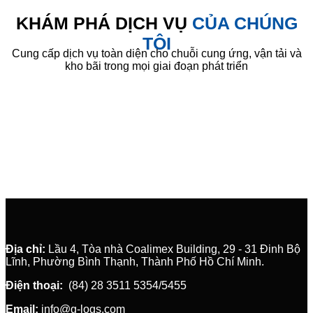
KHÁM PHÁ DỊCH VỤ
CỦA CHÚNG
TÔI
Cung cấp dịch vụ toàn diện cho chuỗi cung ứng, vận tải và
kho bãi trong mọi giai đoạn phát triển
Địa chỉ:
Lầu 4, Tòa nhà Coalimex Building, 29 - 31 Đinh Bộ
Lĩnh, Phường Bình Thạnh, Thành Phố Hồ Chí Minh.
Điện thoại:
(84) 28 3511 5354/5455
Email:
info@g-logs.com