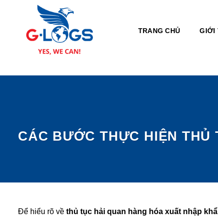
Bỏ
qua
nội
TRANG CHỦ
GIỚI
dung
CÁC BƯỚC THỰC HIỆN THỦ 
Để hiểu rõ về
thủ tục hải quan hàng hóa xuất nhập kh