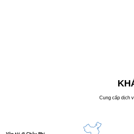
KH
Cung cấp dịch vụ
hi