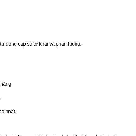
ự động cấp số tờ khai và phân luồng.
 hàng.
.
ao nhất.