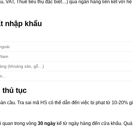
 VAT, Thuế tiêu thụ đặc biệt…) qua ngân hàng liên kết với hệ t
ất nhập khẩu
ngoài
t Nam
hàng (khoáng sản, gỗ…)
lon…
 thủ tục
n cầu. Tra sai mã HS có thể dẫn đến việc bị phạt từ 10-20% giá 
i quan trong vòng
30 ngày
kể từ ngày hàng đến cửa khẩu. Quá t