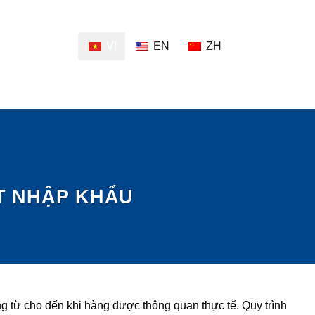
VI
EN
ZH
T NHẬP KHẨU
g từ cho đến khi hàng được thông quan thực tế. Quy trình