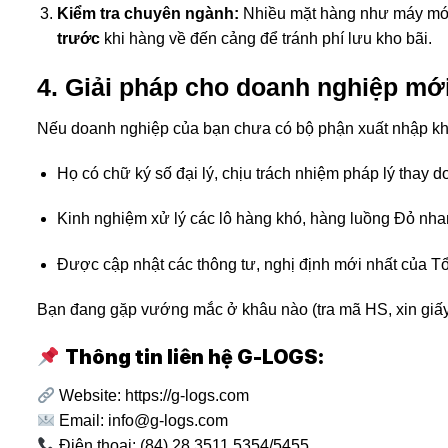
Kiểm tra chuyên ngành:
Nhiều mặt hàng như máy móc 
trước
khi hàng về đến cảng để tránh phí lưu kho bãi.
4. Giải pháp cho doanh nghiệp mớ
Nếu doanh nghiệp của bạn chưa có bộ phận xuất nhập khẩ
Họ có chữ ký số đại lý, chịu trách nhiệm pháp lý thay d
Kinh nghiệm xử lý các lô hàng khó, hàng luồng Đỏ nh
Được cập nhật các thông tư, nghị định mới nhất của T
Bạn đang gặp vướng mắc ở khâu nào (tra mã HS, xin giấy p
Thông tin liên hệ G-LOGS:
Website:
https://g-logs.com
Email:
info@g-logs.com
Điện thoại: (84) 28 3511 5354/5455