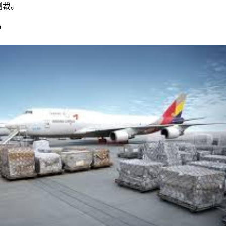
制裁。
？